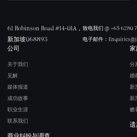
61 Robinson Road #14-01A，
致电我们 @ +65 6280 7
新加坡068893
电子邮件：
Enquiries@
公司
家
关于我们
分
见解
婚
媒体报道
新
成功故事
新
职业生涯
赡
联系我们
遗
商业纠纷与调查