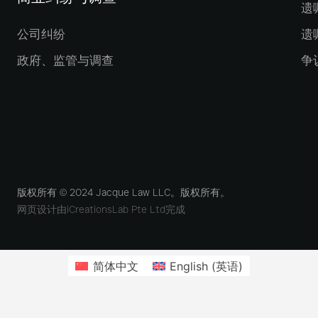
遗
公司纠纷
遗
政府、监管与调查
争
版权所有 © 2024 Jacque Law LLC。版权所有。
网页设计由iCreationsLab Pte Ltd完成
简体中文
English
(
英语
)