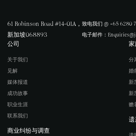
61 Robinson Road #14-01A，
致电我们 @ +65 6280 7
新加坡068893
电子邮件：
Enquiries@
公司
家
关于我们
分
见解
婚
媒体报道
新
成功故事
新
职业生涯
赡
联系我们
遗
商业纠纷与调查
遗