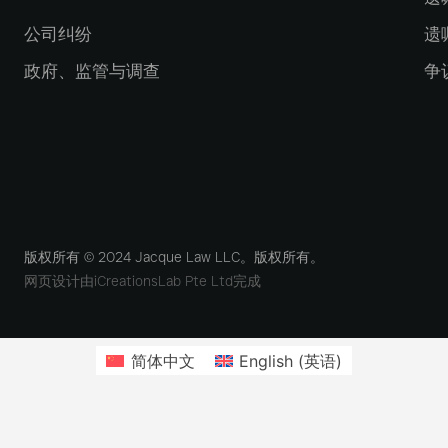
公司纠纷
遗
政府、监管与调查
争
版权所有 © 2024 Jacque Law LLC。版权所有。
网页设计由iCreationsLab Pte Ltd完成
简体中文
English
(
英语
)