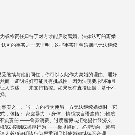
为或将责任归咎于对方才能启动离婚。法律认可的离婚
律
认可的事实
之一来证明，这些事实证明婚姻已无法继续
忍受继续与他们同住，你可以以此作为离婚的理由。通奸
然而，证明通奸可能具有挑战性，因为法院要求明确且
证人陈述——来支持指控。如果没有直接证据，基于不
择。
的事实之一。当一方的行为使另一方无法继续婚姻时，它
形式，包括：
（身体、情感或言语虐待）;物质
家庭暴力
——鲁莽消费、过度赌博或拒绝提供经济支
不负责任
和/或
——极度嫉妒、监控动向，或与
控制或操控行为
请人必须证明该行为严重到足以使婚姻继续不合理。