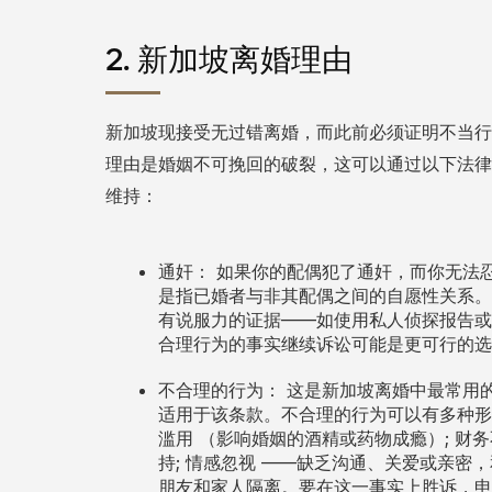
2. 新加坡离婚理由
新加坡现接受无过错离婚，而此前必须证明不当行
理由是婚姻不可挽回的破裂，这可以通过以下法
维持：
如果你的配偶犯了通奸，而你无法
通奸：
是指已婚者与非其配偶之间的自愿性关系。
有说服力的证据——如使用私人侦探报告或
合理行为的事实继续诉讼可能是更可行的选
这是新加坡离婚中最常用
不合理的行为：
适用于该条款。不合理的行为可以有多种
（影响婚姻的酒精或药物成瘾）;
滥用
财务
持;
——缺乏沟通、关爱或亲密，
情感忽视
朋友和家人隔离。要在这一事实上胜诉，申